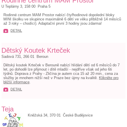
Rodinné centrum MAM Prostor
U Teplárny 3, 158 00 Praha 5
Rodinné centrum MAM Prostor nabízí čtyřhodinové dopolední bloky
MINI školku ve skupince maximálně 6 dětí ve věku přibližně 14 měsíců
až 3 roky – chodící). Adaptační první 3 hodiny jsou zdarma!
DETAIL
Dětský Koutek Krteček
Sadová 731, 266 01 Beroun
Dětský koutek Krteček v Berouně nabízí hlídání dětí od 6 měsíců do 7
let, po dohodě lze přijmout i dítě mladší - nejdříve však od jeho 6ti
týdnů. Doprava z Prahy - Zličína je autem cca 15 až 20 min., cena za
služby je mnohem nižší než v Praze bez újmy na kvalitě.
Klikněte pro
bližší informace
.
DETAIL
Teja
Kněžská 34, 370 01 České Budějovice