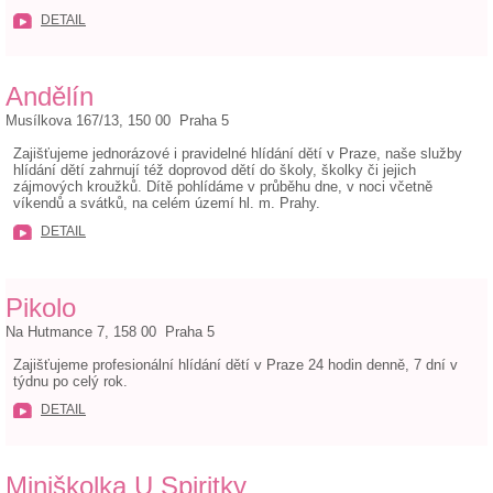
DETAIL
Andělín
Musílkova 167/13, 150 00 Praha 5
Zajišťujeme jednorázové i pravidelné hlídání dětí v Praze, naše služby
hlídání dětí zahrnují též doprovod dětí do školy, školky či jejich
zájmových kroužků. Dítě pohlídáme v průběhu dne, v noci včetně
víkendů a svátků, na celém území hl. m. Prahy.
DETAIL
Pikolo
Na Hutmance 7, 158 00 Praha 5
Zajišťujeme profesionální hlídání dětí v Praze 24 hodin denně, 7 dní v
týdnu po celý rok.
DETAIL
Miniškolka U Spiritky