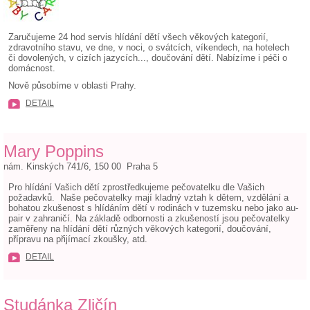
Zaručujeme 24 hod servis hlídání dětí všech věkových kategorií,
zdravotního stavu, ve dne, v noci, o svátcích, víkendech, na hotelech
či dovolených, v cizích jazycích..., doučování dětí. Nabízíme i péči o
domácnost.
Nově působíme v oblasti Prahy.
DETAIL
Mary Poppins
nám. Kinských 741/6, 150 00 Praha 5
Pro hlídání Vašich dětí zprostředkujeme pečovatelku dle Vašich
požadavků. Naše pečovatelky mají kladný vztah k dětem, vzdělání a
bohatou zkušenost s hlídáním dětí v rodinách v tuzemsku nebo jako au-
pair v zahraničí. Na základě odbornosti a zkušeností jsou pečovatelky
zaměřeny na hlídání dětí různých věkových kategorií, doučování,
přípravu na přijímací zkoušky, atd.
DETAIL
Studánka Zličín