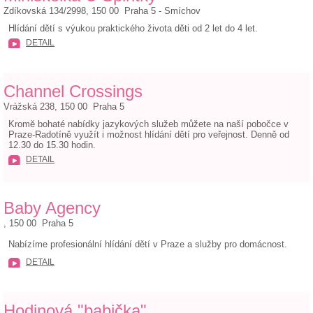
Zdíkovská 134/2998, 150 00 Praha 5 - Smíchov
Hlídání dětí s výukou praktického života děti od 2 let do 4 let.
DETAIL
Channel Crossings
Vrážská 238, 150 00 Praha 5
Kromě bohaté nabídky jazykových služeb můžete na naší pobočce v
Praze-Radotíně využít i možnost hlídání dětí pro veřejnost. Denně od
12.30 do 15.30 hodin.
DETAIL
Baby Agency
, 150 00 Praha 5
Nabízíme profesionální hlídání dětí v Praze a služby pro domácnost.
DETAIL
Hodinová "babička"