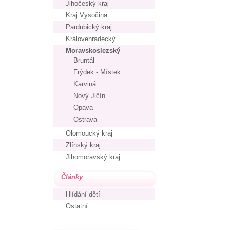
Jihočeský kraj
Kraj Vysočina
Pardubický kraj
Královehradecký
Moravskoslezský
Bruntál
Frýdek - Místek
Karviná
Nový Jičín
Opava
Ostrava
Olomoucký kraj
Zlínský kraj
Jihomoravský kraj
Články
Hlídání dětí
Ostatní