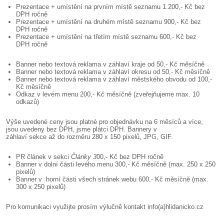
Prezentace + umístění na prvním místě seznamu 1.200,- Kč bez
DPH ročně
Prezentace + umístění na druhém místě seznamu 900,- Kč bez
DPH ročně
Prezentace + umístění na třetím místě seznamu 600,- Kč bez
DPH ročně
Banner nebo textová reklama v záhlaví kraje od 50,- Kč měsíčně
Banner nebo textová reklama v záhlaví okresu od 50,- Kč měsíčně
Banner nebo textová reklama v záhlaví městského obvodu od 100,-
Kč měsíčně
Odkaz v levém menu 200,- Kč měsíčně (zveřejňujeme max. 10
odkazů)
Výše uvedené ceny jsou platné pro objednávku na 6 měsíců a více,
jsou uvedeny bez DPH, jsme plátci DPH. Bannery v
záhlaví sekce až do rozměru 280 x 150 pixelů, JPG, GIF.
PR článek v sekci
Články 3
00,- Kč bez DPH ročně
Banner v dolní části levého menu 300,- Kč měsíčně (max. 250 x 250
pixelů)
Banner v horní části všech stránek webu 600,- Kč měsíčně (max.
300 x 250 pixelů)
Pro komunikaci využijte prosím výlučně kontakt info(a)hlidanicko.cz