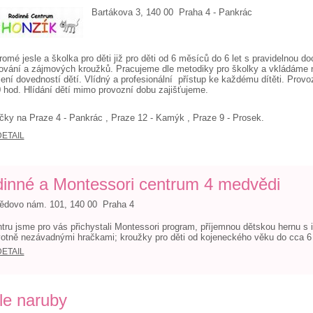
Bartákova 3, 140 00 Praha 4 - Pankrác
omé jesle a školka pro děti již pro děti od 6 měsíců do 6 let s pravidelnou 
ování a zájmových kroužků. Pracujeme dle metodiky pro školky a vkládáme 
jení dovedností dětí. Vlídný a profesionální přístup ke každému dítěti. Provo
 hod. Hlídání dětí mimo provozní dobu zajišťujeme.
ky na Praze 4 - Pankrác , Praze 12 - Kamýk , Praze 9 - Prosek.
DETAIL
inné a Montessori centrum 4 medvědi
ědovo nám. 101, 140 00 Praha 4
tru jsme pro vás přichystali Montessori program, příjemnou dětskou hernu s i
otně nezávadnými hračkami; kroužky pro děti od kojeneckého věku do cca 6 
DETAIL
le naruby