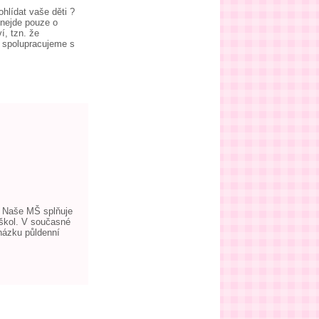
lídat vaše děti ?
nejde pouze o
í, tzn. že
e spolupracujeme s
n. Naše MŠ splňuje
 škol. V současné
házku půldenní