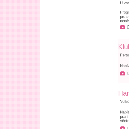
U vod
Progr
pro s
nenás
Klu
Perto
Nabíz
Har
Velké
Nabíz
praní
včetn