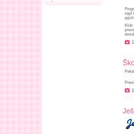
Progr
najít
jejic
Klub 
pravi
domá
Ško
Pekár
Pravi
Ješ