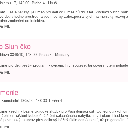
ojemu 17, 142 00 Praha 4 - Libuš
am "Jesle naruby" je určen pro děti od 6 měsíců do 3 let. Vychází vstříc rodič
vé děti vhodné prostředí a péči, jež by zabezpečila jejich harmonický rozvoj 
ilné začlenění do kolektivu.
DETAIL
b Sluníčko
ldova 3346/10, 143 00 Praha 4 - Modřany
íme pro děti pestrý program: - cvičení, hry, soutěže, tancování, čtení poháde
DETAIL
monie
 Kunratické 1305/20, 148 00 Praha 4
íme všechny běžné úklidové služby pro Vaši domácnost. Od jednotlivých čin
, žehlení, čištění koberců, čištění čalouněného nábytku, mytí oken, hloubkov
ě povrchových úprav přes celkový běžný úklid domácností, až po generální ú
DETAIL