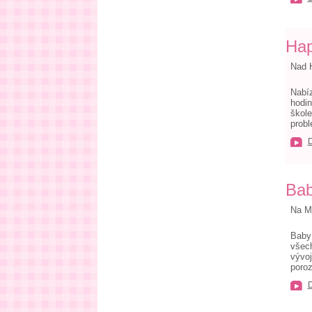
Ha
Nad 
Nabíz
hodin
škole
probl
Bab
Na Mo
Baby 
všech
vývoj
poroz