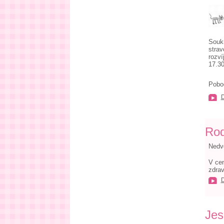
Soukr
strav
rozví
17.30
Poboč
Rod
Nedv
V cen
zdrav
Jes