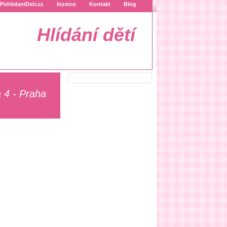
PohlidaniDeti.cz
Inzerce
Kontakt
Blog
Hlídání dětí
 4 - Praha