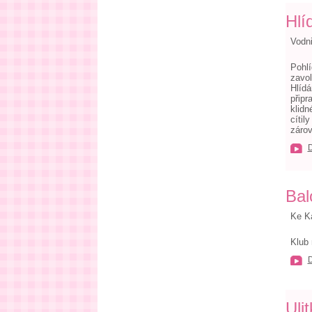
Hlí
Vodni
Pohlí
zavol
Hlídá
připr
klidn
cítil
zárov
Bal
Ke K
Klub
Uli