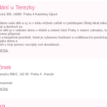
dání u Terezky
cká 309, 14000 Praha 4 Kateřinky-Újezd
dáme vaše děti a vy si v klidu můžete zařídit co potřebujete.Úřady,lékař,náku
at a domluvit se.
ní dětí je v rodiném domu v klidné a zelené části Prahy s vlastní zahradou, kd
aveno příjemné,
é a bezpečné prostředí, které je vybaveno hračkami a vzdělávacími pomůckam
y jako doma a
eň s mojí pomocí rozvíjely své dovednosti…
DETAIL
ónek
amýku 686/2, 142 00 Praha 4 - Kamýk
 maminek.
DETAIL
tka