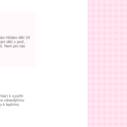
ám hlídání dětí 24
í dětí z jeslí,
ů. Není pro nás
hází k využití
 ke zdravějšímu
ku k lepšímu