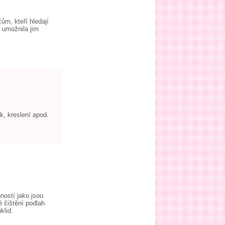
ům, kteří hledají
a umožnila jim
k, kreslení apod.
ností jako jsou
é čištění podlah
klid.