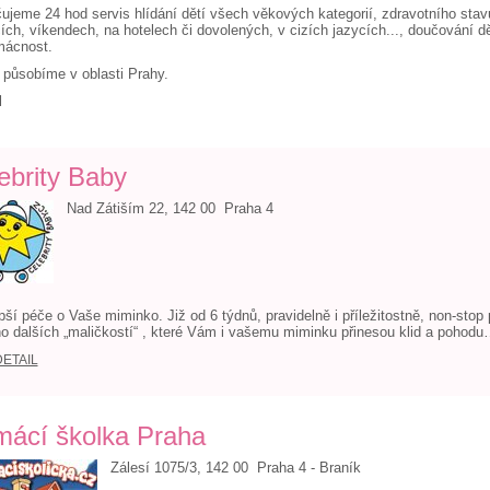
ujeme 24 hod servis hlídání dětí všech věkových kategorií, zdravotního stavu
ích, víkendech, na hotelech či dovolených, v cizích jazycích..., doučování dě
mácnost.
působíme v oblasti Prahy.
l
ebrity Baby
Nad Zátiším 22, 142 00 Praha 4
pší péče o Vaše miminko. Již od 6 týdnů, pravidelně i příležitostně, non-stop
 dalších „maličkostí“ , které Vám i vašemu miminku přinesou klid a pohod
DETAIL
ácí školka Praha
Zálesí 1075/3, 142 00 Praha 4 - Braník