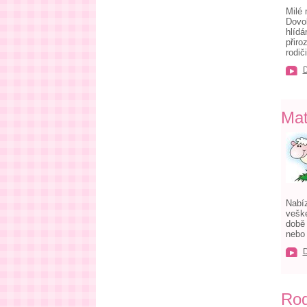
Milé 
Dovol
hlídá
přiro
rodiči
Mat
Nabíz
veške
době 
nebo 
Rod