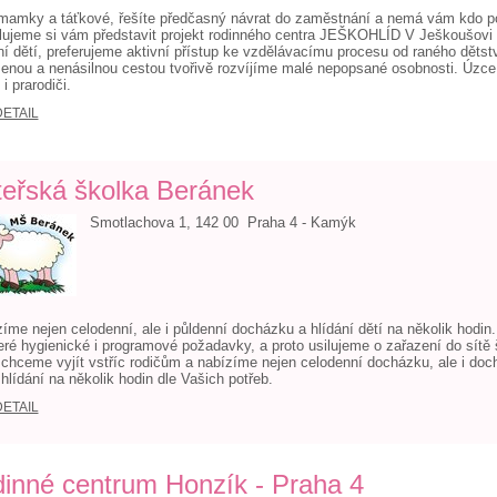
mamky a táťkové, řešíte předčasný návrat do zaměstnání a nemá vám kdo poh
ujeme si vám představit projekt rodinného centra JEŠKOHLÍD V Ješkoušovi 
ní dětí, preferujeme aktivní přístup ke vzdělávacímu procesu od raného dětstv
zenou a nenásilnou cestou tvořivě rozvíjíme malé nepopsané osobnosti. Úzc
 i prarodiči.
DETAIL
eřská školka Beránek
Smotlachova 1, 142 00 Praha 4 - Kamýk
íme nejen celodenní, ale i půldenní docházku a hlídání dětí na několik hodi
ré hygienické i programové požadavky, a proto usilujeme o zařazení do sítě
chceme vyjít vstříc rodičům a nabízíme nejen celodenní docházku, ale i doc
hlídání na několik hodin dle Vašich potřeb.
DETAIL
inné centrum Honzík - Praha 4