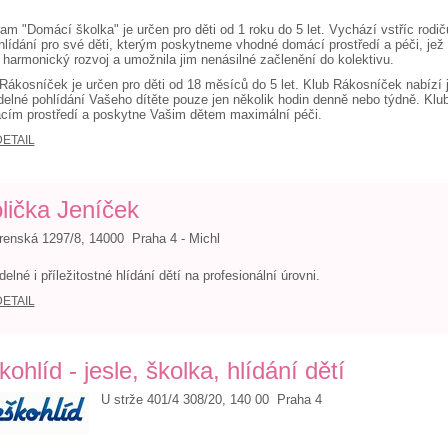
am "Domácí školka" je určen pro děti od 1 roku do 5 let. Vychází vstříc rodičů
 hlídání pro své děti, kterým poskytneme vhodné domácí prostředí a péči, jež
h harmonický rozvoj a umožnila jim nenásilné začlenění do kolektivu.
Rákosníček je určen pro děti od 18 měsíců do 5 let. Klub Rákosníček nabízí 
delné pohlídání Vašeho dítěte pouze jen několik hodin denně nebo týdně. Klu
cím prostředí a poskytne Vašim dětem maximální péči.
DETAIL
lička Jeníček
enská 1297/8, 14000 Praha 4 - Michl
delné i příležitostné hlídání dětí na profesionální úrovni.
DETAIL
kohlíd - jesle, školka, hlídání dětí
U strže 401/4 308/20, 140 00 Praha 4