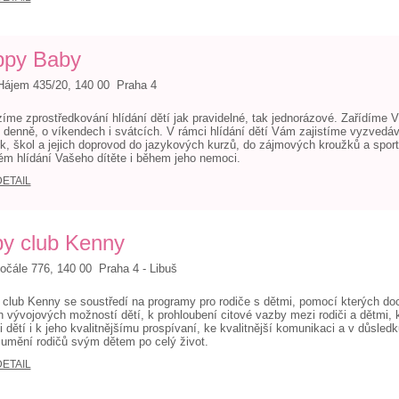
ppy Baby
Hájem 435/20, 140 00 Praha 4
íme zprostředkování hlídání dětí jak pravidelné, tak jednorázové. Zařídíme V
 denně, o víkendech i svátcích. V rámci hlídání dětí Vám zajistíme vyzvedáván
k, škol a jejich doprovod do jazykových kurzů, do zájmových kroužků a sport
ém hlídání Vašeho dítěte i během jeho nemoci.
DETAIL
y club Kenny
čále 776, 140 00 Praha 4 - Libuš
club Kenny se soustředí na programy pro rodiče s dětmi, pomocí kterých doc
 vývojových možností dětí, k prohloubení citové vazby mezi rodiči a dětmi,
i dětí i k jeho kvalitnějšímu prospívaní, ke kvalitnější komunikaci a v důsled
umění rodičů svým dětem po celý život.
DETAIL