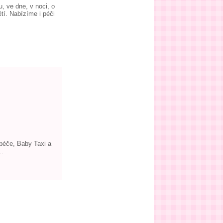
, ve dne, v noci, o
tí. Nabízíme i péči
 péče, Baby Taxi a
u…