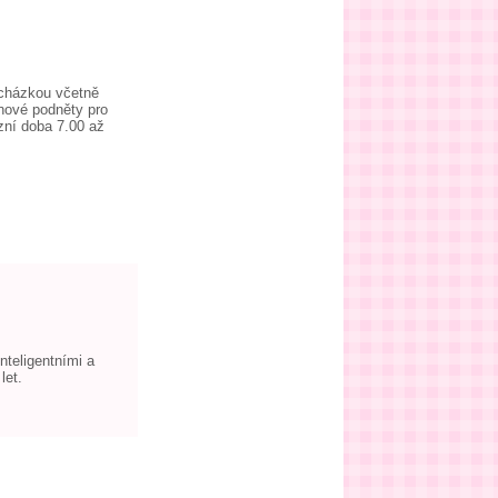
docházkou včetně
nové podněty pro
zní doba 7.00 až
nteligentními a
let.