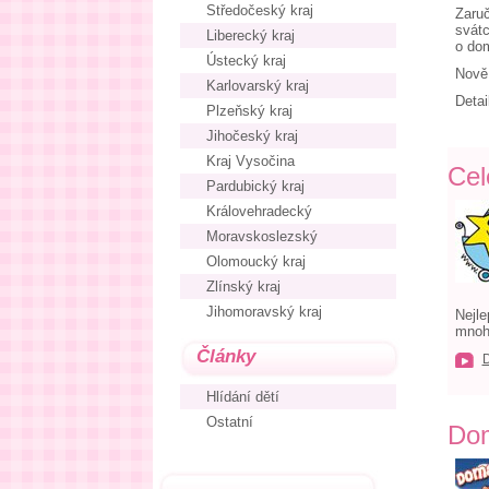
Středočeský kraj
Zaruč
svátc
Liberecký kraj
o do
Ústecký kraj
Nově 
Karlovarský kraj
Detai
Plzeňský kraj
Jihočeský kraj
Kraj Vysočina
Cel
Pardubický kraj
Královehradecký
Moravskoslezský
Olomoucký kraj
Zlínský kraj
Jihomoravský kraj
Nejle
mnoho
Články
Hlídání dětí
Ostatní
Dom
.