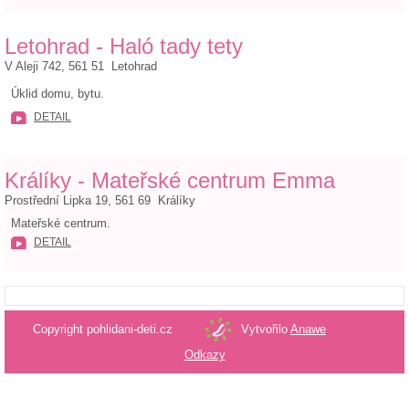
Letohrad - Haló tady tety
V Aleji 742, 561 51 Letohrad
Úklid domu, bytu.
DETAIL
Králíky - Mateřské centrum Emma
Prostřední Lipka 19, 561 69 Králíky
Mateřské centrum.
DETAIL
Copyright pohlidani-deti.cz
Vytvořilo
Anawe
Odkazy