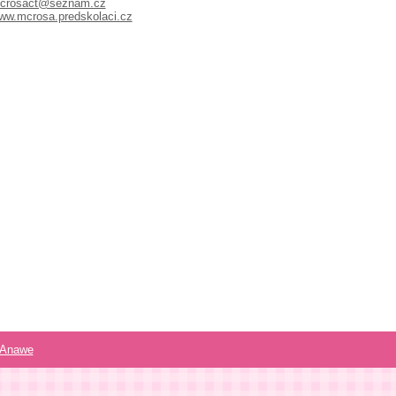
crosact@seznam.cz
ww.mcrosa.predskolaci.cz
Anawe