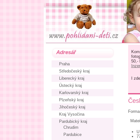
Adresář
Komp
foto
50,-
Praha
Inze
Středočeský kraj
Liberecký kraj
I zd
Ústecký kraj
Karlovarský kraj
Čes
Plzeňský kraj
Jihočeský kraj
Forma 
Kraj Vysočina
Mate
Pardubický kraj
Chrudim
U
Pardubice
7