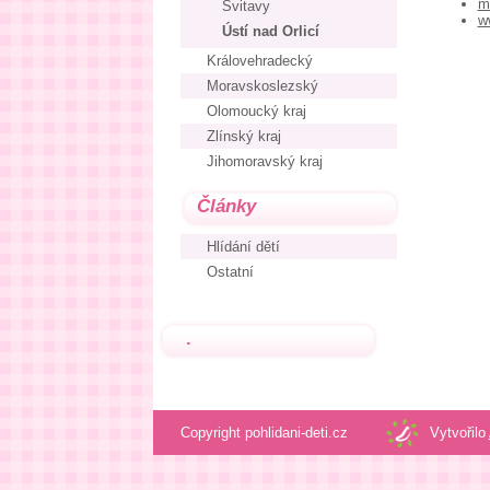
m
Svitavy
w
Ústí nad Orlicí
Královehradecký
Moravskoslezský
Olomoucký kraj
Zlínský kraj
Jihomoravský kraj
Články
Hlídání dětí
Ostatní
.
Copyright pohlidani-deti.cz
Vytvořilo