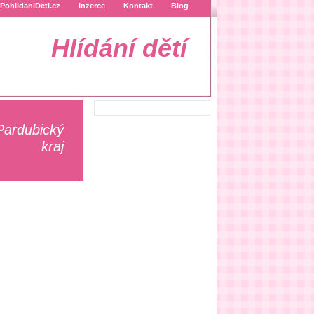
PohlidaniDeti.cz
Inzerce
Kontakt
Blog
Hlídání dětí
 Pardubický
kraj