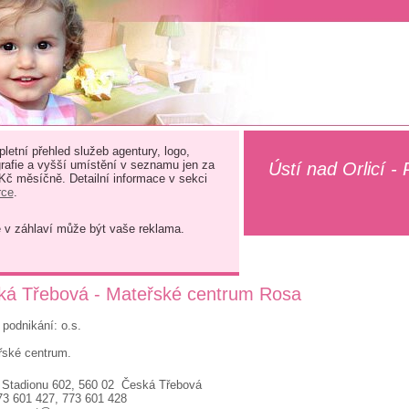
letní přehled služeb agentury, logo,
grafie a vyšší umístění v seznamu jen za
Ústí nad Orlicí -
 Kč měsíčně. Detailní informace v sekci
rce
.
e v záhlaví může být vaše reklama.
ká Třebová - Mateřské centrum Rosa
podnikání: o.s.
řské centrum.
 Stadionu 602, 560 02 Česká Třebová
73 601 427, 773 601 428