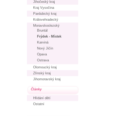
Jihočeský kraj
Kraj Vysočina
Pardubický kraj
Královehradecký
Moravskoslezský
Bruntál
Frýdek - Místek
Karviná
Nový Jičín
Opava
Ostrava
Olomoucký kraj
Zlínský kraj
Jihomoravský kraj
Články
Hlídání dětí
Ostatní