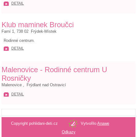
DETAIL
Klub maminek Broučci
Farní 1, 738 02 Frýdek-Místek
Rodinné centrum.
DETAIL
Malenovice - Rodinné centrum U
Rosničky
Malenovice , Frýdlant nad Ostravicí
DETAIL
Copyright pohlidani-deti.cz
Vytvořilo
Anawe
Odkazy