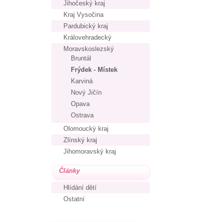
Jihočeský kraj
Kraj Vysočina
Pardubický kraj
Královehradecký
Moravskoslezský
Bruntál
Frýdek - Místek
Karviná
Nový Jičín
Opava
Ostrava
Olomoucký kraj
Zlínský kraj
Jihomoravský kraj
Články
Hlídání dětí
Ostatní