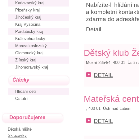
Karlovarský kraj
Nabízíte-li hlídání
Plzeňský kraj
a kompletní kontakt
Jihočeský kraj
zdarma do adresáře
Kraj Vysočina
Detail
Pardubický kraj
Královehradecký
Moravskoslezský
Dětský klub Ž
Olomoucký kraj
Zlínský kraj
Mezní 2854/4, 400 01 Ústí 
Jihomoravský kraj
DETAIL
Články
Hlídání dětí
Mateřská cen
Ostatní
, 400 01 Ústí nad Labem
Doporučujeme
DETAIL
Dětská hřiště
Skluzavky