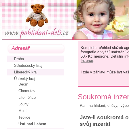
Adresář
Kompletní přehled služeb age
fotografie a vyšší umístění 
50,- Kč měsíčně. Detailní in
Praha
Inzerce
.
Středočeský kraj
Liberecký kraj
I zde v záhlaví může být va
Ústecký kraj
Děčín
Chomutov
Soukromá inzerc
Litoměřice
Louny
Paní na hlídání, chůvy, výp
Most
Jste-li soukromá os
Teplice
svůj inzerát
Ústí nad Labem