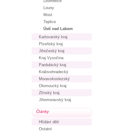
Litoměřice
Louny
Most
Teplice
Ústí nad Labem
Karlovarský kraj
Plzeňský kraj
Jihočeský kraj
Kraj Vysočina
Pardubický kraj
Královehradecký
Moravskoslezský
Olomoucký kraj
Zlínský kraj
Jihomoravský kraj
Články
Hlídání dětí
Ostatní