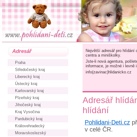
Adresář
Největší adresář pro hlídání 
centra a miniškolky.
Jste-li nová agentura, pošle
Praha
informace, je možné i levně 
Středočeský kraj
info(zavinac)hlidanicko.cz
Liberecký kraj
Ústecký kraj
Karlovarský kraj
Adresář hlídán
Plzeňský kraj
Jihočeský kraj
hlídání
Kraj Vysočina
Pardubický kraj
Pohlidani-Deti.cz
př
Královehradecký
v celé ČR.
Moravskoslezský