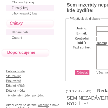
Olomoucký kraj
Sem inzeráty nepiš
Zlínský kraj
kde bydlíte!
Jihomoravský kraj
Příspěvek do diskuze
Články
Jméno
:
Hlídání dětí
E-mail
:
Ostatní
Kontrolní
*
kód
:
spamu
)
Text zprávy
:
Doporučujeme
Dětská hřiště
Všechny
Skluzavky
Pískoviště
Dětské hřiště
Red
Dětská móda
(13.8.2012 6:43)
Těhotenství týden po týdnu
SEM NEZADÁVEJT
BYDLÍTE!
Akční ceny na dětské
kočárky
z nové