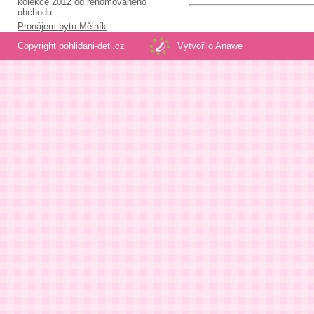
kolekce 2012 od renomovaného
obchodu
Pronájem bytu Mělník
Copyright pohlidani-deti.cz
Vytvořilo
Anawe