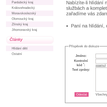
Nabízíte-li hlídání
Pardubický kraj
službách a kompletn
Královehradecký
zařadíme vás zdar
Moravskoslezský
Olomoucký kraj
Zlínský kraj
Paní na hlídání,
Jihomoravský kraj
Články
Příspěvek do diskuze
Hlídání dětí
Ostatní
Jméno
:
Kontrolní
*
kód
:
spamu
)
Text zprávy
:
Všechny