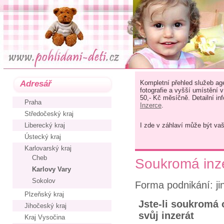
Adresář
Kompletní přehled služeb age
fotografie a vyšší umístění 
50,- Kč měsíčně. Detailní in
Praha
Inzerce
.
Středočeský kraj
Liberecký kraj
I zde v záhlaví může být va
Ústecký kraj
Karlovarský kraj
Cheb
Soukromá inzer
Karlovy Vary
Sokolov
Forma podnikání: ji
Plzeňský kraj
Jste-li soukromá o
Jihočeský kraj
svůj inzerát
Kraj Vysočina