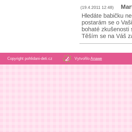
Mar
(19.4.2011 12:48)
Hledáte babičku n
postarám se o Vaš
bohaté zkušenosti s
Těším se na Váš z
Copyright pohlidani-deti.cz
Vytvořilo
Anawe