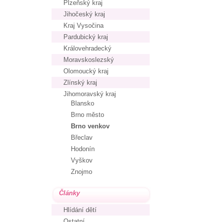
Plzeňský kraj
Jihočeský kraj
Kraj Vysočina
Pardubický kraj
Královehradecký
Moravskoslezský
Olomoucký kraj
Zlínský kraj
Jihomoravský kraj
Blansko
Brno město
Brno venkov
Břeclav
Hodonín
Vyškov
Znojmo
Články
Hlídání dětí
Ostatní