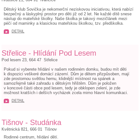
Dětský klub Sovička je nekomerční neziskovou iniciativou, která nabízí
bezpečný a láskyplný prostor pro děti již od 2 let. Ne každé dítě snese
nástup do mateřské školky. Naše školka je takový mezičlánek mezi
péčí od maminky a klasickou mateřskou školkou, tzv. předškolka.
DETAIL
Střelice - Hlídání Pod Lesem
Pod lesem 23, 664 47 Střelice
Pokud si vyberete hlídání v našem rodinném domku, budou mít děti
k dispozici veškeré domácí zázemí. Dům je dětem přizpůsoben, mají
zde prostornou světlou hernu, klidnější místnost na spánek a
samozřejmě také zahradu s dětským hřištěm. Dům je položen
v koncové části obce pod lesem, tedy je obklopen zelení, je zde
možnost kratších i delších vycházek zcela mimo hlavní komunikaci.
DETAIL
Tišnov - Studánka
Květnická 821, 666 01 Tišnov
Rodinné centrum, hlídání dětí.