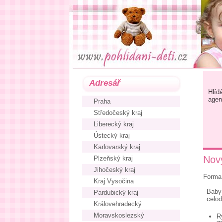
Adresář
Hlíd
agen
Praha
Středočeský kraj
Liberecký kraj
Ústecký kraj
Karlovarský kraj
Nový
Plzeňský kraj
Jihočeský kraj
Forma 
Kraj Vysočina
Baby 
Pardubický kraj
celod
Královehradecký
Moravskoslezský
R