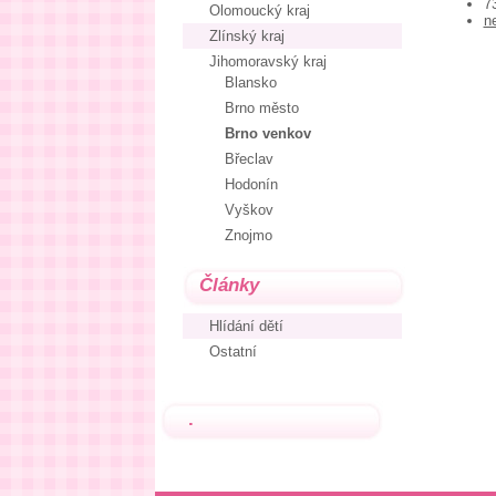
7
Olomoucký kraj
n
Zlínský kraj
Jihomoravský kraj
Blansko
Brno město
Brno venkov
Břeclav
Hodonín
Vyškov
Znojmo
Články
Hlídání dětí
Ostatní
.