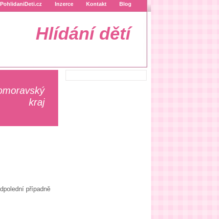
PohlidaniDeti.cz
Inzerce
Kontakt
Blog
Hlídání dětí
homoravský
kraj
odpolední případně