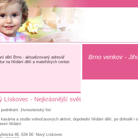
Brno venkov - Ji
ání dětí Brno - aktualizovaný adresář
tur na hlídání dětí a mateřských center.
 Lískovec - Nejkrásnější svět
podnikání: živnostenský list
kavárna a studio volnočasových aktivit, dopolední hlídání dětí, po dohodě i 
enní hlídání.
ybnická 46, 634 00 Nový Lískovec