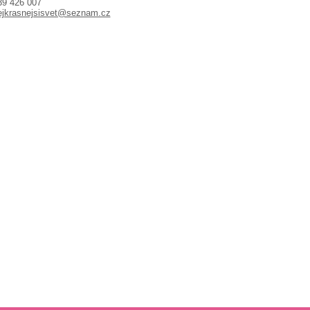
39 426 007
ejkrasnejsisvet@seznam.cz