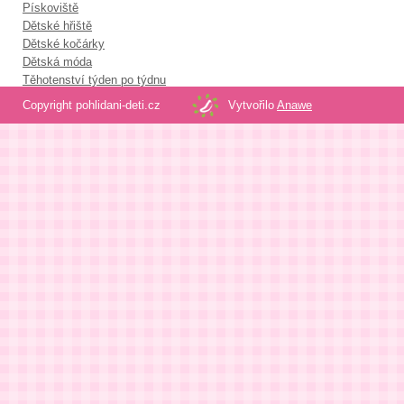
Pískoviště
Dětské hřiště
Dětské kočárky
Dětská móda
Těhotenství týden po týdnu
Copyright pohlidani-deti.cz
Vytvořilo
Anawe