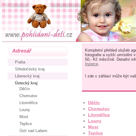
Adresář
Kompletní přehled služeb age
fotografie a vyšší umístění 
50,- Kč měsíčně. Detailní in
Praha
Inzerce
.
Středočeský kraj
Liberecký kraj
I zde v záhlaví může být va
Ústecký kraj
Děčín
Chomutov
Děčín
Litoměřice
Chomutov
Louny
Litoměřice
Most
Louny
Teplice
Most
Ústí nad Labem
Teplice