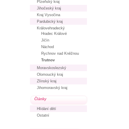
Plzeňský kraj
Jihočeský kraj
Kraj Vysočina
Pardubický kraj
Královehradecký
Hradec Králové
Jičín
Náchod
Rychnov nad Kněžnou
Trutnov
Moravskoslezský
Olomoucký kraj
Zlínský kraj
Jihomoravský kraj
Články
Hlídání dětí
Ostatní