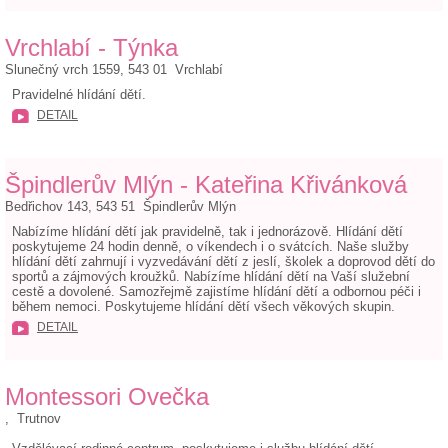
Vrchlabí - Týnka
Slunečný vrch 1559, 543 01 Vrchlabí
Pravidelné hlídání dětí.
DETAIL
Špindlerův Mlýn - Kateřina Křivánková
Bedřichov 143, 543 51 Špindlerův Mlýn
Nabízíme hlídání dětí jak pravidelně, tak i jednorázově. Hlídání dětí
poskytujeme 24 hodin denně, o víkendech i o svátcích. Naše služby
hlídání dětí zahrnují i vyzvedávání dětí z jeslí, školek a doprovod dětí do
sportů a zájmových kroužků. Nabízíme hlídání dětí na Vaší služební
cestě a dovolené. Samozřejmě zajistíme hlídání dětí a odbornou péči i
během nemoci. Poskytujeme hlídání dětí všech věkových skupin.
DETAIL
Montessori Ovečka
, Trutnov