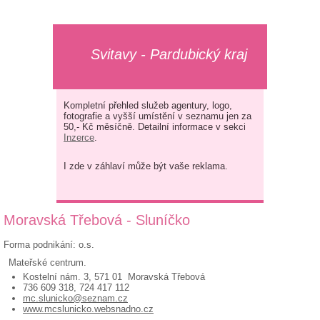
Svitavy - Pardubický kraj
Kompletní přehled služeb agentury, logo,
fotografie a vyšší umístění v seznamu jen za
50,- Kč měsíčně. Detailní informace v sekci
Inzerce
.
I zde v záhlaví může být vaše reklama.
Moravská Třebová - Sluníčko
Forma podnikání: o.s.
Mateřské centrum.
Kostelní nám. 3, 571 01 Moravská Třebová
736 609 318, 724 417 112
mc.slunicko@seznam.cz
www.mcslunicko.websnadno.cz