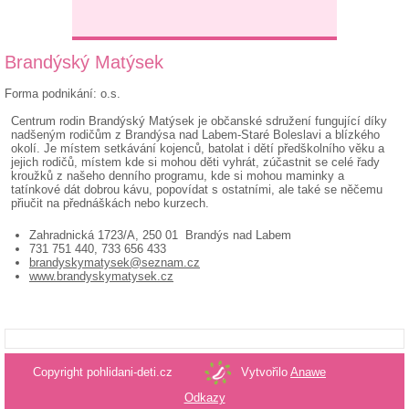
Brandýský Matýsek
Forma podnikání: o.s.
Centrum rodin Brandýský Matýsek je občanské sdružení fungující díky
nadšeným rodičům z Brandýsa nad Labem-Staré Boleslavi a blízkého
okolí. Je místem setkávání kojenců, batolat i dětí předškolního věku a
jejich rodičů, místem kde si mohou děti vyhrát, zúčastnit se celé řady
kroužků z našeho denního programu, kde si mohou maminky a
tatínkové dát dobrou kávu, popovídat s ostatními, ale také se něčemu
přiučit na přednáškách nebo kurzech.
Zahradnická 1723/A, 250 01 Brandýs nad Labem
731 751 440, 733 656 433
brandyskymatysek@seznam.cz
www.brandyskymatysek.cz
Copyright pohlidani-deti.cz
Vytvořilo
Anawe
Odkazy