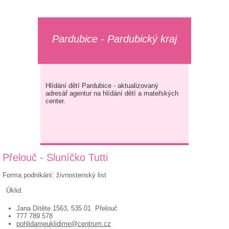
Pardubice - Pardubický kraj
Hlídání dětí Pardubice - aktualizovaný
adresář agentur na hlídání dětí a mateřských
center.
Přelouč - Sluníčko Tutti
Forma podnikání: živnostenský list
Úklid.
Jana Dítěte 1563, 535 01 Přelouč
777 789 578
pohlidameuklidime@centrum.cz