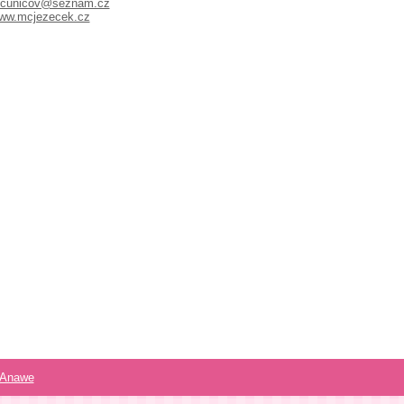
cunicov@seznam.cz
ww.mcjezecek.cz
Anawe