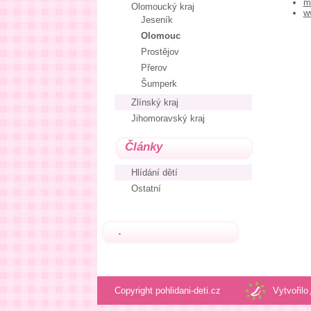
m
Olomoucký kraj
w
Jeseník
Olomouc
Prostějov
Přerov
Šumperk
Zlínský kraj
Jihomoravský kraj
Články
Hlídání dětí
Ostatní
.
Copyright pohlidani-deti.cz
Vytvořilo