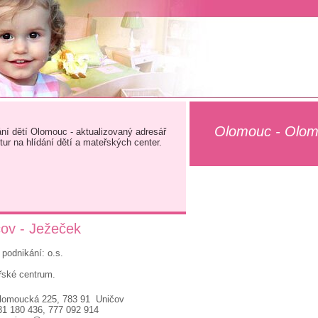
Olomouc - Olom
ání dětí Olomouc - aktualizovaný adresář
tur na hlídání dětí a mateřských center.
ov - Ježeček
podnikání: o.s.
řské centrum.
lomoucká 225, 783 91 Uničov
31 180 436, 777 092 914