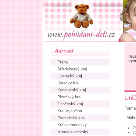
Adresář
Hlíd
agen
Praha
Středočeský kraj
Liberecký kraj
Ústecký kraj
Karlovarský kraj
Unič
Plzeňský kraj
Jihočeský kraj
Forma 
Kraj Vysočina
Mate
Pardubický kraj
Královehradecký
O
Moravskoslezský
7