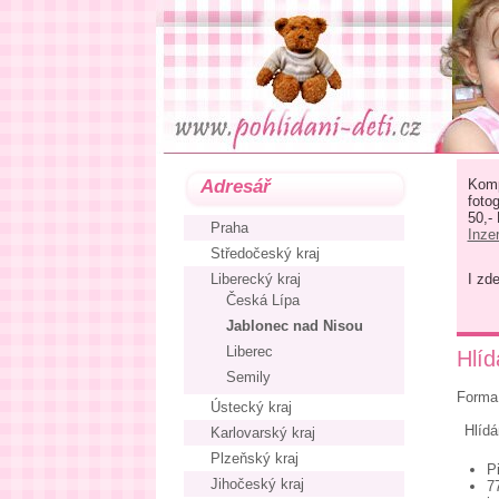
Adresář
Komp
foto
50,-
Praha
Inze
Středočeský kraj
Liberecký kraj
I zd
Česká Lípa
Jablonec nad Nisou
Liberec
Hlíd
Semily
Forma 
Ústecký kraj
Hlídá
Karlovarský kraj
Plzeňský kraj
P
Jihočeský kraj
7