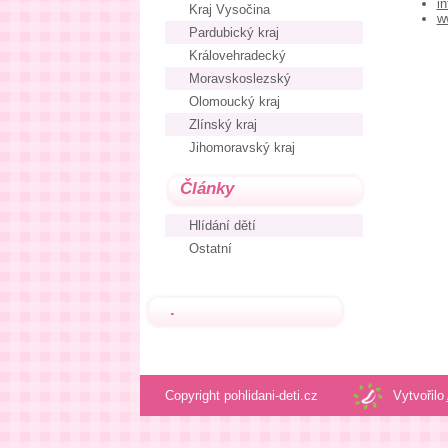
i
Kraj Vysočina
w
Pardubický kraj
Královehradecký
Moravskoslezský
Olomoucký kraj
Zlínský kraj
Jihomoravský kraj
Články
Hlídání dětí
Ostatní
.
Copyright pohlidani-deti.cz
Vytvořilo