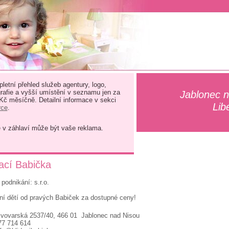
letní přehled služeb agentury, logo,
grafie a vyšší umístění v seznamu jen za
Jablonec n
 Kč měsíčně. Detailní informace v sekci
Lib
rce
.
e v záhlaví může být vaše reklama.
ací Babička
podnikání: s.r.o.
ní dětí od pravých Babiček za dostupné ceny!
ivovarská 2537/40, 466 01 Jablonec nad Nisou
77 714 614