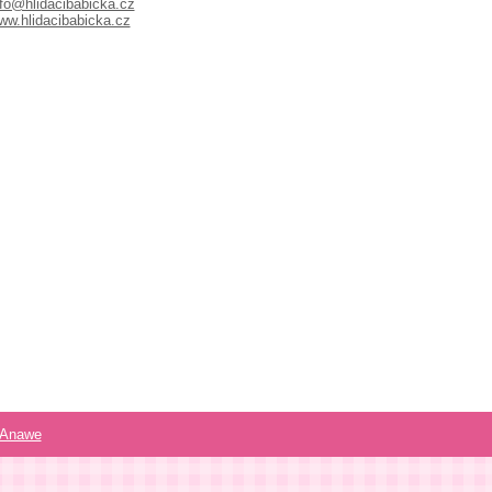
nfo@hlidacibabicka.cz
ww.hlidacibabicka.cz
Anawe