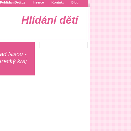
PohlidaniDeti.cz
Inzerce
Kontakt
Blog
Hlídání dětí
ad Nisou -
erecký kraj