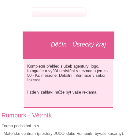
.
Děčín - Ústecký kraj
Kompletní přehled služeb agentury, logo,
fotografie a vyšší umístění v seznamu jen za
50,- Kč měsíčně. Detailní informace v sekci
Inzerce
.
I zde v záhlaví může být vaše reklama.
Rumburk - Větrník
Forma podnikání: o.s.
Mateřské centrum (prostory JUDO klubu Rumburk, bývalé kasárny).