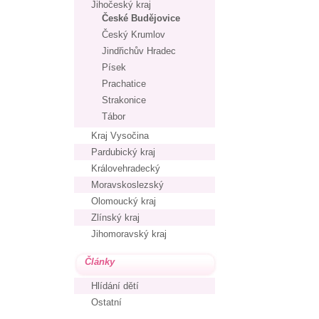
Jihočeský kraj
České Budějovice
Český Krumlov
Jindřichův Hradec
Písek
Prachatice
Strakonice
Tábor
Kraj Vysočina
Pardubický kraj
Královehradecký
Moravskoslezský
Olomoucký kraj
Zlínský kraj
Jihomoravský kraj
Články
Hlídání dětí
Ostatní