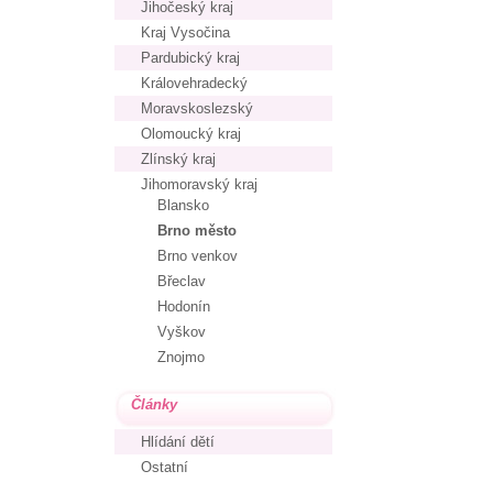
Jihočeský kraj
Kraj Vysočina
Pardubický kraj
Královehradecký
Moravskoslezský
Olomoucký kraj
Zlínský kraj
Jihomoravský kraj
Blansko
Brno město
Brno venkov
Břeclav
Hodonín
Vyškov
Znojmo
Články
Hlídání dětí
Ostatní