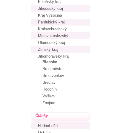
Plzeňský kraj
Jihočeský kraj
Kraj Vysočina
Pardubický kraj
Královehradecký
Moravskoslezský
Olomoucký kraj
Zlínský kraj
Jihomoravský kraj
Blansko
Brno město
Brno venkov
Břeclav
Hodonín
Vyškov
Znojmo
Články
Hlídání dětí
Ostatní